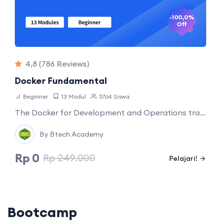
-100,0%
Off
4,8
(786 Reviews)
Docker Fundamental
Beginner
13 Modul
5764 Siswa
The Docker for Development and Operations trainin…
By Btech Academy
Rp 0
Rp 249.000
Pelajari!
Bootcamp