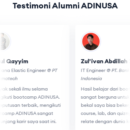
Testimoni Alumni ADINUSA
inul Qayyim
Zul’ivan Abdilla
rafana Elastic Engineer
@ PT
IT Engineer
@ PT. B
aramatech
Indonesia
anyak sekali ilmu selama
Hasil belajar dari 
engikuti bootcamp ADINUSA.
sangat berguna unt
ni keputusan terbaik, mengikuti
bekal saya bisa bek
ootcamp ADINUSA sangat
course, lab, dan qu
enunjang karir saya saat ini.
relate dengan dunia 