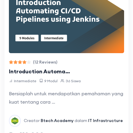
Materi pada course ini sudah lengkap dan
mudah dipahami. Jadi kita yang belajar GitLab
bisa lebih mengerti tentang cara kerja …
(12 Reviews)
Introduction Automa…
Intermediate
9 Modul
36 Siswa
muhammad fauzi
Bersiaplah untuk mendapatkan pemahaman yang
kuat tentang cara …
Saya cukup senang dengan pengalaman saya
pada cours ini. Penjelasannya simpel tidak
bertele-tele tetapi mudah dipahami.
Creator
Btech Academy
dalam
IT Infrastructure
Penggunaan beberapa sintaks pada …