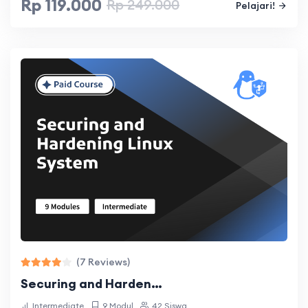
Rp 119.000
Rp 249.000
Pelajari!
Muhammad Rico Fedryan
Sebaiknya lebih dijelaskan secara rinci untuk
setiap script di setiap lab kegunaannya untuk
apa saja
(7 Reviews)
Securing and Harden…
Intermediate
9 Modul
42 Siswa