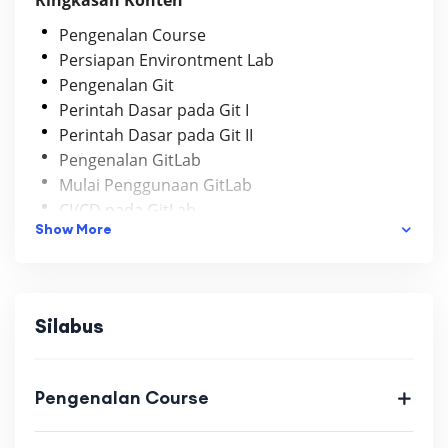
Ringkasan Konten
Pengenalan Course
Persiapan Environtment Lab
Pengenalan Git
Perintah Dasar pada Git I
Perintah Dasar pada Git II
Pengenalan GitLab
Mulai Penggunaan GitLab
CI/CD pada GitLab
Show More
Audience
System Administrators
Silabus
Cloud Administrators
DevOps Engineer
Pengenalan Course