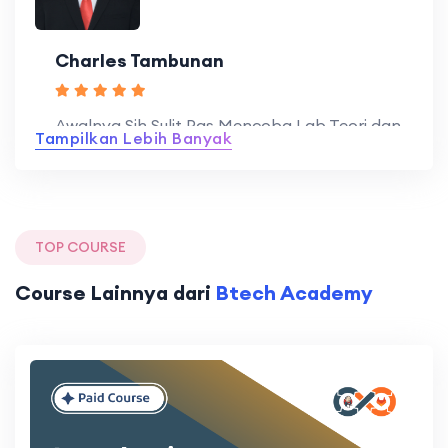
Charles Tambunan
Awalnya Sih Sulit Pas Mencoba Lab Teori dan
Tampilkan Lebih Banyak
Praktek Gitlab Untuk Kebutuhan Repositori
Kode Aplikasi Web dan Mobile Dengan
Menggunakan …
TOP COURSE
Course Lainnya dari
Btech Academy
Adit Rakhman