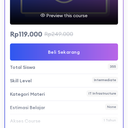
Preview this course
Rp119.000
Rp249.000
Beli Sekarang
Total Siswa
355
Skill Level
Intermediate
Kategori Materi
IT Infrastructure
Estimasi Belajar
None
Akses Course
1 Tahun