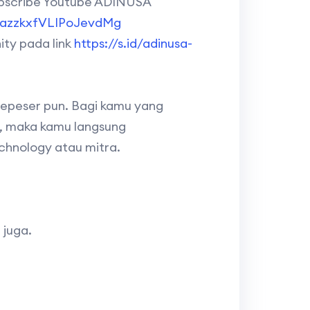
bscribe Youtube ADINUSA
AazzkxfVLIPoJevdMg
ty pada link
https://s.id/adinusa-
epeser pun. Bagi kamu yang
t, maka kamu langsung
chnology atau mitra.
 juga.