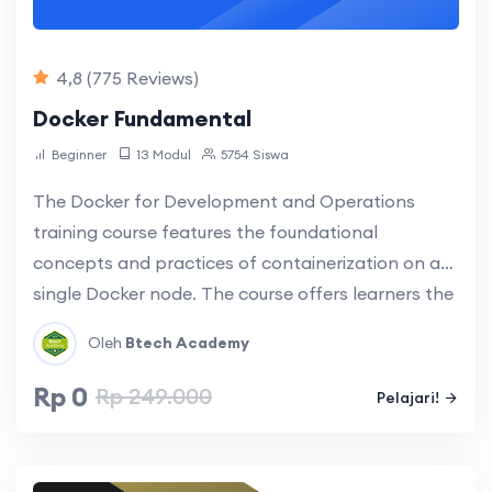
4,8
(775 Reviews)
Docker Fundamental
Beginner
13 Modul
5754 Siswa
The Docker for Development and Operations
training course features the foundational
concepts and practices of containerization on a
single Docker node. The course offers learners the
opportunity to assimilate basic container and how
Oleh
Btech Academy
to manage and scale Docker.
Rp 0
Rp 249.000
Pelajari!