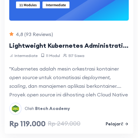
4,8
(93 Reviews)
Lightweight Kubernetes Administration Using (K3D)
Intermediate
11 Modul
517 Siswa
"Kubernetes adalah mesin orkestrasi kontainer
open source
untuk otomatisasi
deployment,
scaling
, dan manajemen aplikasi berkontainer.
Proyek
open source
ini dihosting oleh Cloud Native
Computing Foundation (CNCF)."
Oleh
Btech Academy
Rp 119.000
Rp 249.000
Pelajari!