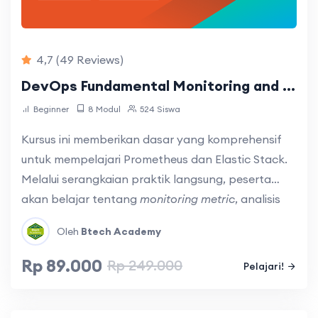
4,7
(49 Reviews)
DevOps Fundamental Monitoring and Logging
Beginner
8 Modul
524 Siswa
Kursus ini memberikan dasar yang komprehensif
untuk mempelajari Prometheus dan Elastic Stack.
Melalui serangkaian praktik langsung, peserta
akan belajar tentang
monitoring metric
, analisis
log, dan penggunaan Elastic Stack serta
Oleh
Btech Academy
Prometheus untuk
monitoring
dan menganalisis
performa aplikasi dan infrastruktur secara efektif.
Rp 89.000
Rp 249.000
Pelajari!