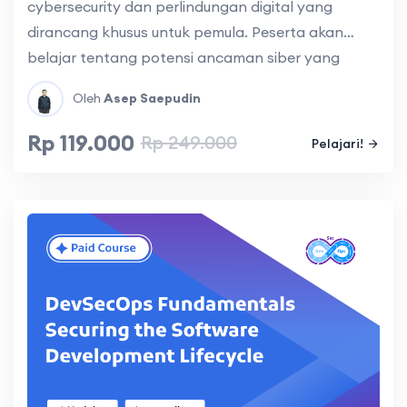
cybersecurity dan perlindungan digital yang
dirancang khusus untuk pemula. Peserta akan
belajar tentang potensi ancaman siber yang
dihadapi dalam penggunaan perangkat digital
Oleh
Asep Saepudin
dan internet sehari-hari, serta bagaimana
menerapkan praktik terbaik untuk menjaga
Rp 119.000
Rp 249.000
Pelajari!
keamanan informasi pribadi dan melindungi
perangkat dari serangan siber.