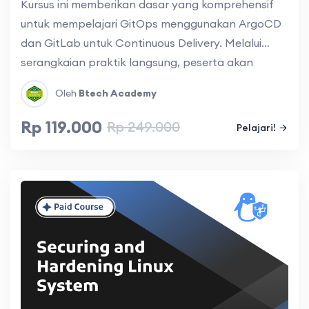
Kursus ini memberikan dasar yang komprehensif
untuk mempelajari GitOps menggunakan ArgoCD
dan GitLab untuk Continuous Delivery. Melalui
serangkaian praktik langsung, peserta akan
belajar tentang manajemen infrastruktur dan
Oleh
Btech Academy
aplikasi secara deklaratif, otomatisasi penerapan
perubahan, serta penggunaan ArgoCD dan
Rp 119.000
Rp 249.000
Pelajari!
GitLab untuk mengimplementasikan pipeline
Continuous Delivery yang efisien dan handal.
Kursus ini dirancang untuk membantu peserta
memahami dan menerapkan prinsip-prinsip
GitOps dalam lingkungan nyata, meningkatkan
konsistensi, kolaborasi, dan keamanan dalam
pengelolaan aplikasi dan infrastruktur.