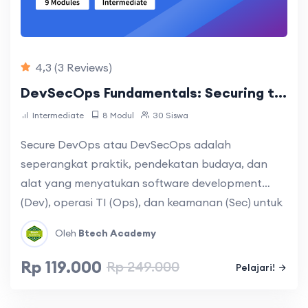
4,3
(3 Reviews)
DevSecOps Fundamentals: Securing the Software Development Lifecycle
Intermediate
8 Modul
30 Siswa
Secure DevOps atau DevSecOps adalah
seperangkat praktik, pendekatan budaya, dan
alat yang menyatukan software development
(Dev), operasi TI (Ops), dan keamanan (Sec) untuk
meningkatkan kemampuan organisasi dalam
Oleh
Btech Academy
memberikan aplikasi dan layanan dengan
kecepatan tinggi dan aman.
Rp 119.000
Rp 249.000
Pelajari!