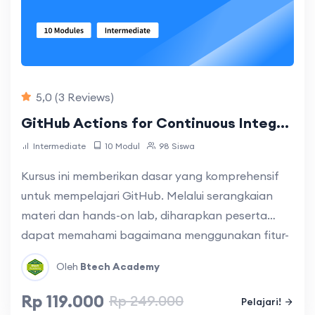
5,0
(3 Reviews)
GitHub Actions for Continuous Integration and Deployment
Intermediate
10 Modul
98 Siswa
Kursus ini memberikan dasar yang komprehensif
untuk mempelajari GitHub. Melalui serangkaian
materi dan hands-on lab, diharapkan peserta
dapat memahami bagaimana menggunakan fitur-
fitur pada GitHub serta bagaimana cara integrasi
Oleh
Btech Academy
GitHub dengan alat lain seperti Kubernetes dan
Vercel untuk mengelola infrastruktur dan
Rp 119.000
Rp 249.000
Pelajari!
deployment aplikasi secara otomatis untuk