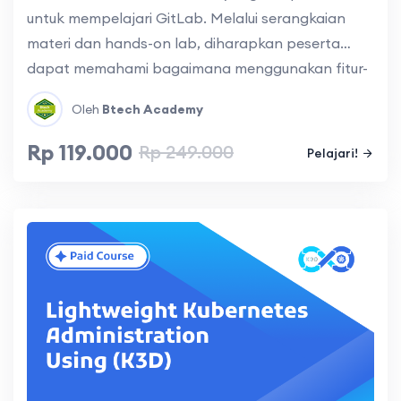
untuk mempelajari GitLab. Melalui serangkaian
materi dan hands-on lab, diharapkan peserta
dapat memahami bagaimana menggunakan fitur-
fitur GitLab serta integrasi GitLab dengan alat lain
Oleh
Btech Academy
seperti Docker dan Vercel untuk mengelola
infrastruktur dan deployment aplikasi secara
Rp 119.000
Rp 249.000
Pelajari!
otomatis untuk meningkatkan efektivitas tim