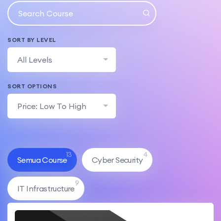
SORT BY LEVEL
All Levels
SORT OPTIONS
Price: Low To High
13
4
Semua Course
Cyber Security
9
IT Infrastructure